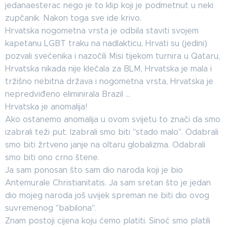
jedanaesterac nego je to klip koji je podmetnut u neki
zupčanik. Nakon toga sve ide krivo.
Hrvatska nogometna vrsta je odbila staviti svojem
kapetanu LGBT traku na nadlakticu, Hrvati su (jedini)
pozvali svećenika i nazočili Misi tijekom turnira u Qataru,
Hrvatska nikada nije klečala za BLM, Hrvatska je mala i
tržišno nebitna država i nogometna vrsta, Hrvatska je
nepredviđeno eliminirala Brazil ...
Hrvatska je anomalija!
Ako ostanemo anomalija u ovom svijetu to znači da smo
izabrali teži put. Izabrali smo biti "stado malo". Odabrali
smo biti žrtveno janje na oltaru globalizma. Odabrali
smo biti ono crno štene.
Ja sam ponosan što sam dio naroda koji je bio
Antemurale Christianitatis. Ja sam sretan što je jedan
dio mojeg naroda još uvijek spreman ne biti dio ovog
suvremenog "babilona".
Znam postoji cijena koju ćemo platiti. Sinoć smo platili