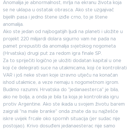
Anomalija je abnormalnost, mrlja na ekranu života koja
se ne uklapa u ostatak obrasca. Ako ste uzgajivač
bijelih pasa i jedno štene iziđe crno, to je štene
anomalija.
Ako ste jedan od najbogatijih ljudi na planeti i uložite u
projekt 220 milijardi dolara sigurno vam ne pada na
pamet prepustiti da anomalija svjetskog nogometa
(Hrvatska) drugi put za redom igra finale SP.
Za to spriječiti logično je uložiti dodatan kapital u one
koji će delegirati suce na utakmicama, koji će kontrolirati
VAR i još neke stvari koje izravno utječu na konačan
ishod utakmice, a veze nemaju s nogometnom igrom.
Budimo razumni. Hrvatska do "jedanaesterca" je bila,
ako ne bolja, a onda je bila ta koja je kontrolirala igru
protiv Argentine. Ako ste ikada u svojem životu barem
zaigrali "na male branke" onda znate da su najžešće
iskre uvijek frcale oko spornih situacija (jer sudac nije
postojao). Krivo dosuđeni jedanaesterac nije samo