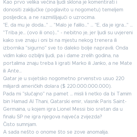
Kao prvo velika većina ljudi sklona je komentirati i
donositi zaključke (poglavito u nogometu) temeljem
posljedica, a ne razmišljajući o uzrocima.
"E, da mu je doda..." ... "Malo je falilo..." ... "E, da je igra..." ...
"Triba je... (ovo ili ono)..." - nebitno je, jer ljudi su uvjereni
kako sve znaju i oni bi na mjestu nekog trenera ili
izbornika "sigurno" sve to daleko bolje napravili. Onda
vidim kako ozbiljni ljudi, pa i dame zrelih godina, na
portalima znaju treba li igrati Marko ili Janko, a ne Mate
ili Ante...
Qatar je u svjetsko nogometno prvenstvo usuo 220
milijardi američkih dolara ($ 220.000.000.000).
Pada mi "slučajno" na pamet ... misli li netko da bi Tamim
bin Hamad Al Thani, Qatarski emir, vlasnik Paris Saint-
Germaina, u kojem igra Lionel Messi bio sretan da u
finalu SP ne igra njegova najveća zvijezda?
Čisto sumnjam.
A sada nešto o onome što se zove anomalija.