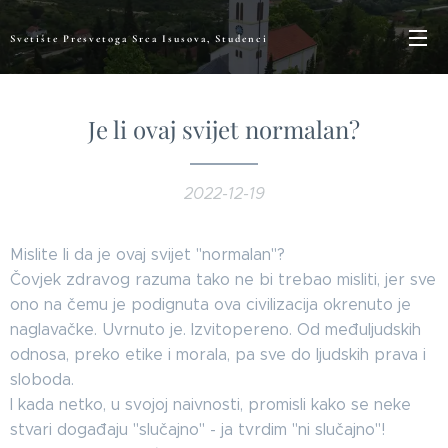
Svetište Presvetoga Srca Isusova, Studenci
Je li ovaj svijet normalan?
2022-12-19
Mislite li da je ovaj svijet "normalan"?
Čovjek zdravog razuma tako ne bi trebao misliti, jer sve
ono na čemu je podignuta ova civilizacija okrenuto je
naglavačke. Uvrnuto je. Izvitopereno. Od međuljudskih
odnosa, preko etike i morala, pa sve do ljudskih prava i
sloboda.
I kada netko, u svojoj naivnosti, promisli kako se neke
stvari događaju "slučajno" - ja tvrdim "ni slučajno"!