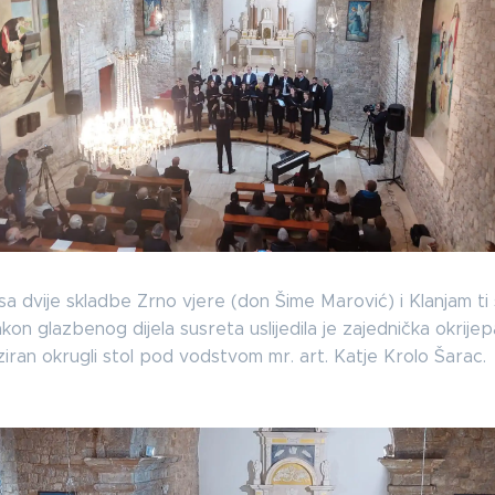
a dvije skladbe Zrno vjere (don Šime Marović) i Klanjam ti
kon glazbenog dijela susreta uslijedila je zajednička okrijep
iran okrugli stol pod vodstvom mr. art. Katje Krolo Šarac.