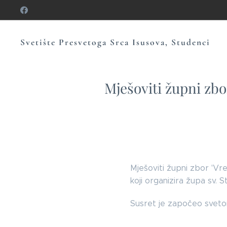
Svetište Presvetoga Srca Isusova, Studenci
Mješoviti župni zbo
Mješoviti župni zbor 'Vre
koji organizira župa sv. 
Susret je započeo svetom