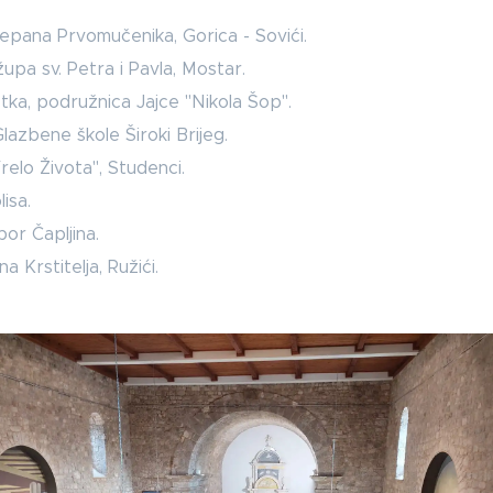
jepana Prvomučenika, Gorica - Sovići.
 župa sv. Petra i Pavla, Mostar.
a, podružnica Jajce "Nikola Šop".
lazbene škole Široki Brijeg.
relo Života", Studenci.
isa.
bor Čapljina.
a Krstitelja, Ružići.