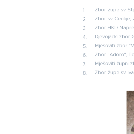
Zbor župe sv. St
Zbor sv. Cecilije,
Zbor HKD Napretk
Djevojački zbor G
Mješoviti zbor "V
Zbor "Adoro", Tol
Mješoviti župni z
Zbor župe sv. Ivan