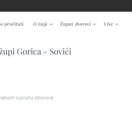
 pročitati
O župi
Župni zborovi
Više
župi Gorica - Sovići
cionalnom susretu zborova