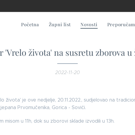
Početna
Župni list
Novosti
Preporučamo
r 'Vrelo života' na susretu zborova u 
2022-11-20
lo života' je ove nedjelje, 20.11.2022., sudjelovao na tradi
Stjepana Prvomučenika, Gorica - Sovići.
 misom u 11h, dok su zborovi sklade izvodili u 13h.