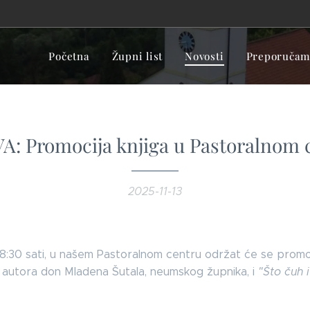
Početna
Župni list
Novosti
Preporučamo
A: Promocija knjiga u Pastoralnom 
2025-11-13
 18:30 sati, u našem Pastoralnom centru održat će se promoc
, autora don Mladena Šutala, neumskog župnika, i
"Što čuh 