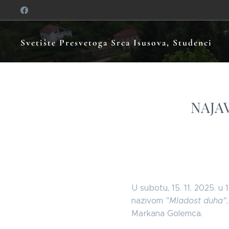
Svetište Presvetoga Srca Isusova, Studenci
NAJAV
U subotu, 15. 11. 2025. u
nazivom
"Mladost duha"
Markana Golemca.