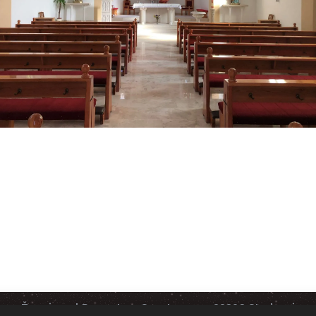
Župni ured Presvetog Srca Isusova, 88323 Studenci