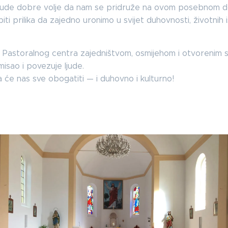
ljude dobre volje da nam se pridruže na ovom posebnom do
 biti prilika da zajedno uronimo u svijet duhovnosti, životnih
r Pastoralnog centra zajedništvom, osmijehom i otvorenim sr
misao i povezuje ljude.
 će nas sve obogatiti — i duhovno i kulturno!