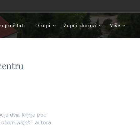
 pročitati
O župi
Župni zborovi
Više
centru
ija dviju knjiga pod
i okom vidjeh"
, autora