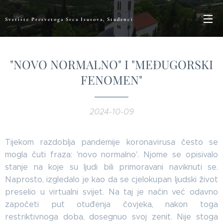
Svetište Presvetoga Srca Isusova, Studenci
"NOVO NORMALNO" I "MEĐUGORSKI
FENOMEN"
2024-10-09
Tijekom razdoblja pandemije koronavirusa često se
mogla čuti fraza: 'novo normalno'. Njome se opisivalo
stanje na koje su ljudi bili primoravani naviknuti se.
Naprosto, izgledalo je kao da se cjelokupan ljudski život
preselio u virtualni svijet. Na taj je način već odavno
započeti put otuđenja čovjeka, nakon toga
restriktivnoga doba, dosegnuo svoj zenit. Nije stoga