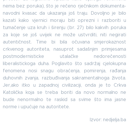
nema bez poruka), što je rečeno rječnikom dokumenta-
navodni kvasac da ukazanja još traju. Dovoljno je bilo
kazati kako vjernici moraju biti oprezni i razboriti u
tumačenje uza kruh i širenju (br. 27) bilo kakvih poruka
za koje se još uvijek ne može ustvrditi, niti negirati
autentičnost. Time bi bila očuvana smjerokaznost
crkvenog autoriteta, nasuprot sadašnjim primjesama
postmodernisticke utalačke nedorečenosti
liberalistickoga duha. Poglavito što sadržaj cjelokupna
fenomena nosi snagu obraćenja, pomirenja, rađanja
duhovnih zvanja, razbuđivanja sakramentalnoga života.
Jer,ako itko u zapadnoj civilizaciji, onda je to Crkva
Katolička koja se treba boriti da novo normalno ne
bude nenormalno te raskid sa svime što ima jasne
norme i upućuje na autoritete.
Izvor: nedjelja.ba