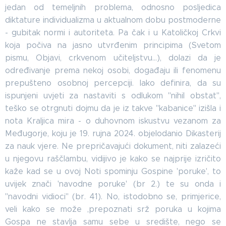
jedan od temeljnih problema, odnosno posljedica
diktature individualizma u aktualnom dobu postmoderne
- gubitak normi i autoriteta. Pa čak i u Katoličkoj Crkvi
koja počiva na jasno utvrđenim principima (Svetom
pismu, Objavi, crkvenom učiteljstvu...), dolazi da je
određivanje prema nekoj osobi, događaju ili fenomenu
prepušteno osobnoj percepciji. Iako definira, da su
ispunjeni uvjeti za nastaviti s odlukom "nihil obstat",
teško se otrgnuti dojmu da je iz takve "kabanice" izišla i
nota Kraljica mira - o duhovnom iskustvu vezanom za
Međugorje, koju je 19. rujna 2024. objelodanio Dikasterij
za nauk vjere. Ne prepričavajući dokument, niti zalazeći
u njegovu raščlambu, vidijivo je kako se najprije izričito
kaže kad se u ovoj Noti spominju Gospine 'poruke', to
uvijek znači 'navodne poruke' (br 2.) te su onda i
"navodni vidioci" (br. 41). No, istodobno se, primjerice,
veli kako se može ,prepoznati srž poruka u kojima
Gospa ne stavlja samu sebe u središte, nego se