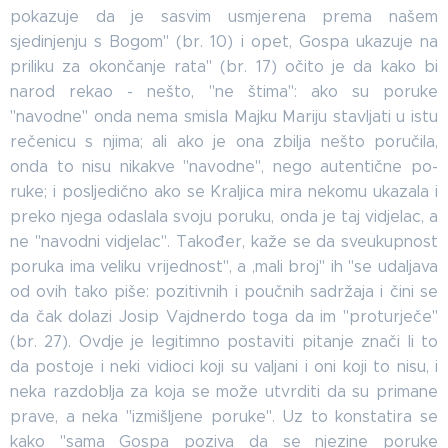
pokazuje da je sasvim usmjerena prema našem
sjedinjenju s Bogom" (br. 10) i opet, Gospa ukazuje na
priliku za okončanje rata" (br. 17) očito je da kako bi
narod rekao - nešto, "ne štima": ako su poruke
"navodne" onda nema smisla Majku Mariju stavljati u istu
rečenicu s njima; ali ako je ona zbilja nešto poručila,
onda to nisu nikakve "navodne", nego autentične po-
ruke; i posljedično ako se Kraljica mira nekomu ukazala i
preko njega odaslala svoju poruku, onda je taj vidjelac, a
ne "navodni vidjelac". Također, kaže se da sveukupnost
poruka ima veliku vrijednost", a ,mali broj" ih "se udaljava
od ovih tako piše: pozitivnih i poučnih sadržaja i čini se
da čak dolazi Josip Vajdnerdo toga da im "proturječe"
(br. 27). Ovdje je legitimno postaviti pitanje znači li to
da postoje i neki vidioci koji su valjani i oni koji to nisu, i
neka razdoblja za koja se može utvrditi da su primane
prave, a neka "izmišljene poruke". Uz to konstatira se
kako "sama Gospa poziva da se njezine poruke