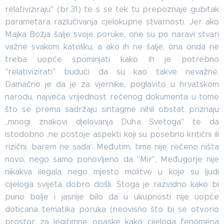
relativiziraju" (br.31) te s se tek tu prepoznaje gubitak
parametara razlučivanja cjelokupne stvarnosti. Jer ako
Majka Božja šalje svoje poruke, one su po naravi stvari
važne svakom katoliku; a ako ih ne šalje, ona onda ne
treba uopće spominjati kako ih je potrebno
"relativizirati" budući da su kao takve nevažne.
Damačno je da je za vjernike, poglavito u hrvatskom
narodu, najveća vrijednost rečenog dokumenta u tome
što se prema sadržaju sintagme nihil obstat priznaju
,,mnogi znakovi djelovanja Duha Svetoga" te da
istodobno ,ne postoje aspekti koji su posebno kritični ili
rizični, barem ne sada'. Međutim, time nije rečeno ništa
novo, nego samo ponovljeno da "Mir", Međugorje nije
nikakva ilegala nego mjesto molitve u koje su ljudi
cijeloga svijeta dobro došli. Stoga je razvidno kako bi
puno bolje i jasnije bilo da u ukupnosti nije uopće
doticana tematika poruka (neovisno što bi se otvorio
prostor za legitimne opaske kako cijeloga fenomena