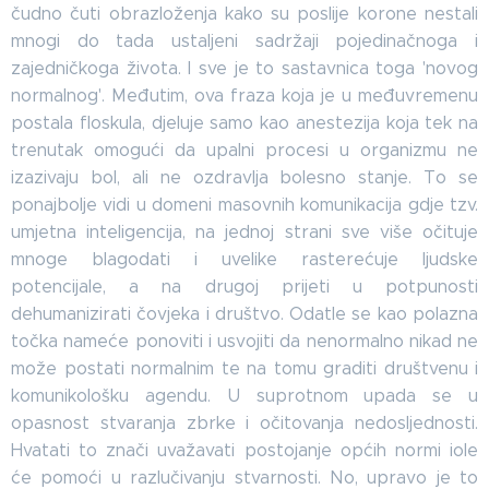
čudno čuti obrazloženja kako su poslije korone nestali
mnogi do tada ustaljeni sadržaji pojedinačnoga i
zajedničkoga života. I sve je to sastavnica toga 'novog
normalnog'. Međutim, ova fraza koja je u međuvremenu
postala floskula, djeluje samo kao anestezija koja tek na
trenutak omogući da upalni procesi u organizmu ne
izazivaju bol, ali ne ozdravlja bolesno stanje. To se
ponajbolje vidi u domeni masovnih komunikacija gdje tzv.
umjetna inteligencija, na jednoj strani sve više očituje
mnoge blagodati i uvelike rasterećuje ljudske
potencijale, a na drugoj prijeti u potpunosti
dehumanizirati čovjeka i društvo. Odatle se kao polazna
točka nameće ponoviti i usvojiti da nenormalno nikad ne
može postati normalnim te na tomu graditi društvenu i
komunikološku agendu. U suprotnom upada se u
opasnost stvaranja zbrke i očitovanja nedosljednosti.
Hvatati to znači uvažavati postojanje općih normi iole
će pomoći u razlučivanju stvarnosti. No, upravo je to