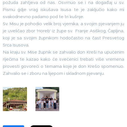
požuda zahtjeva od nas. Osvrnuo se i na događaj u sv.
Pismu gdje vrag iskušava Isusa te je zaključio kako mi
svakodnevno padamo pod te tri kušnje.
Sv. Misu je pohodio velik broj vjernika, a svojim pjevanjem ju
je uveličao zbor 'Horeb' iz župe sv. Franje Asiškog, Čapljina,
koji je sa svojim župnikom hodočastio na čast Presvetog
Srca Isusova.
Na kraju sv. Mise župnik se zahvalio don Kreši na upućenim
riječima te kazao kako će svećenici trebati više vremena
provesti govoreći o temama koje je don Krešo spomenuo.
Zahvalio se i zboru na lijepom i skladnom pjevanju.