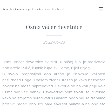
Svetište Presvetoga Srca Isusova, Studenci
Osma večer devetnice
2022-06-23
Osmu večer devetnice sv. Misu u našoj župi je predvodio
don Krešo Puljić, župnik župe sv. Tome, Bijeli Brijeg.
U svojoj propovijedi don Krešo je istaknuo važnost
prisutnosti Boga u našem životu. Kazao je kako bezbožan
čovjek ne može napredovati. Osvrnuo se na korupciju koja
uzima sve veći danak u svakodnevnom životu te je rekao
kako ne smijemo surađivati s Đavlom nego mu se trebamo
protiviti radeći ono što nam savijest nalaže a ne ono što